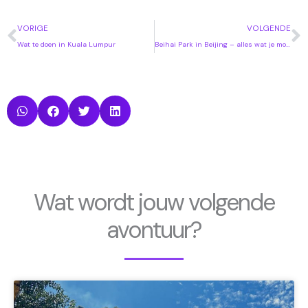
Vorige
V
VORIGE
VOLGENDE
Wat te doen in Kuala Lumpur
Beihai Park in Beijing – alles wat je moet weten
Wat wordt jouw volgende
avontuur?