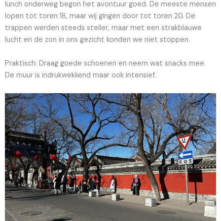
lunch onderweg begon het avontuur goed. De meeste mensen
lopen tot toren 18, maar wij gingen door tot toren 20. De
trappen werden steeds steiler, maar met een strakblauwe
lucht en de zon in ons gezicht konden we niet stoppen.
Praktisch: Draag goede schoenen en neem wat snacks mee.
De muur is indrukwekkend maar ook intensief.