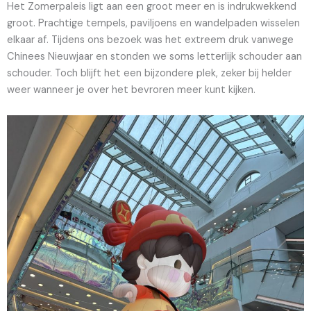
Het Zomerpaleis ligt aan een groot meer en is indrukwekkend
groot. Prachtige tempels, paviljoens en wandelpaden wisselen
elkaar af. Tijdens ons bezoek was het extreem druk vanwege
Chinees Nieuwjaar en stonden we soms letterlijk schouder aan
schouder. Toch blijft het een bijzondere plek, zeker bij helder
weer wanneer je over het bevroren meer kunt kijken.