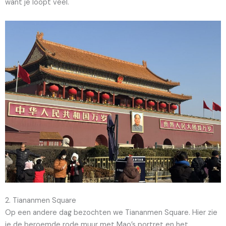
want je loopt veel.
2. Tiananmen Square
Op een andere dag bezochten we Tiananmen Square. Hier zie
je de beroemde rode muur met Mao’s portret en het