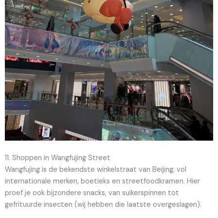
11. Shoppen in Wangfujing Street
Wangfujing is de bekendste winkelstraat van Beijing, vol
internationale merken, boetieks en streetfoodkramen. Hier
proef je ook bijzondere snacks, van suikerspinnen tot
gefrituurde insecten (wij hebben die laatste overgeslagen).