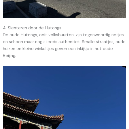
4. Slenteren door de Hutongs
De oude Hutongs, ooit volksbuurten, zijn tegenwoordig netjes
en schoon maar nog steeds authentiek. Smalle straatjes, oude
huizen en kleine winkeltjes geven een inkijkje in het oude
Beijing.