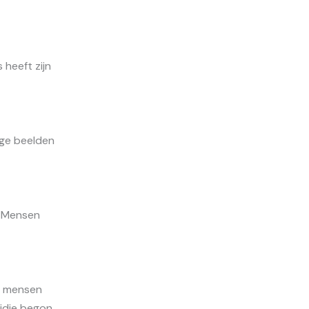
heeft zijn
ige beelden
. Mensen
n mensen
ijdje begon