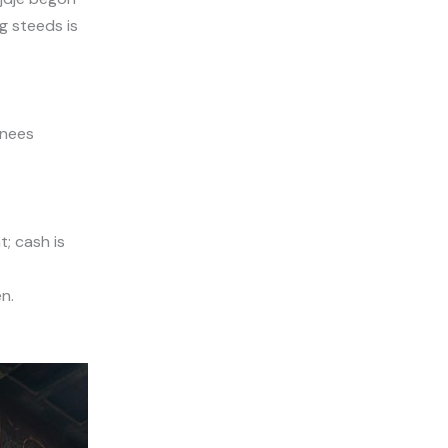
g steeds is
inees
t; cash is
n.