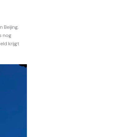
Beijing.
s nog
ld krijgt