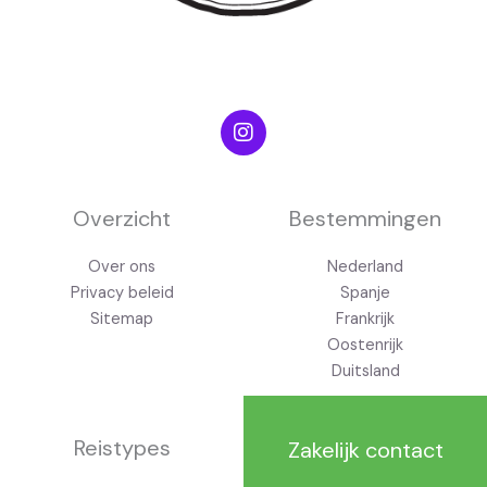
I
n
s
t
a
g
Overzicht
Bestemmingen
r
a
Over ons
Nederland
m
Privacy beleid
Spanje
Sitemap
Frankrijk
Oostenrijk
Duitsland
Reistypes
Zakelijk contact