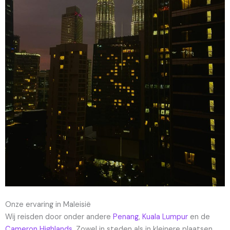
Onze ervaring in Maleisië
Wij reisden door onder andere
Penang
,
Kuala Lumpur
en de
Cameron Highlands
. Zowel in steden als in kleinere plaatsen