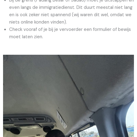
Bij de grens (Padang Besar of Sadao) moet je uitstappen en
even langs de immigratiedienst. Dit duurt meestal niet lang
en is ook zeker niet spannend (wij waren dit wel, omdat we
niets online konden vinden).
Check vooraf of je bij je vervoerder een formulier of bewijs
moet laten zien.