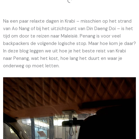
Na een paar relaxte dagen in Krabi – misschien op het strand
van Ao Nang of bij het uitzichtpunt van Din Daeng Doi – is het
tijd om door te reizen naar Maleisië. Penang is voor veel
backpackers de volgende logische stop. Maar hoe kom je daar?
In deze blog leggen we uit hoe je het beste reist van Krabi
naar Penang, wat het kost, hoe lang het duurt en waar je
onderweg op moet letten.