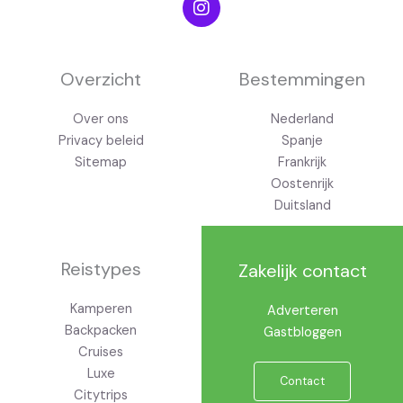
n
s
t
a
g
Overzicht
Bestemmingen
r
a
Over ons
Nederland
m
Privacy beleid
Spanje
Sitemap
Frankrijk
Oostenrijk
Duitsland
Reistypes
Zakelijk contact
Kamperen
Adverteren
Backpacken
Gastbloggen
Cruises
Luxe
Contact
Citytrips