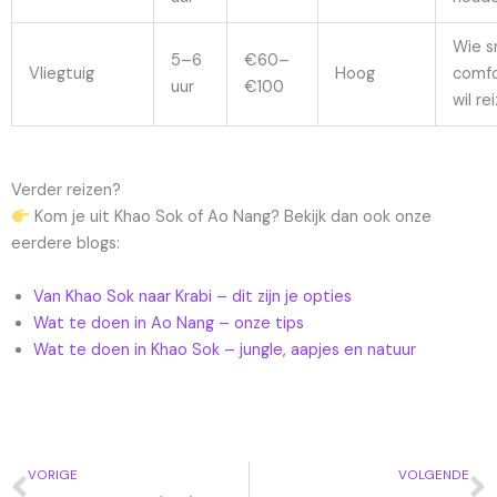
Wie s
5–6
€60–
Vliegtuig
Hoog
comfo
uur
€100
wil re
Verder reizen?
Kom je uit Khao Sok of Ao Nang? Bekijk dan ook onze
eerdere blogs:
Van Khao Sok naar Krabi – dit zijn je opties
Wat te doen in Ao Nang – onze tips
Wat te doen in Khao Sok – jungle, aapjes en natuur
Vorige
V
VORIGE
VOLGENDE