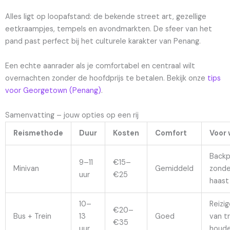
Alles ligt op loopafstand: de bekende street art, gezellige
eetkraampjes, tempels en avondmarkten. De sfeer van het
pand past perfect bij het culturele karakter van Penang.
Een echte aanrader als je comfortabel en centraal wilt
overnachten zonder de hoofdprijs te betalen. Bekijk onze
tips
voor Georgetown (Penang)
.
Samenvatting – jouw opties op een rij
Reismethode
Duur
Kosten
Comfort
Voor 
Backp
9–11
€15–
Minivan
Gemiddeld
zonde
uur
€25
haast
10–
Reizig
€20–
Bus + Trein
13
Goed
van t
€35
uur
houd