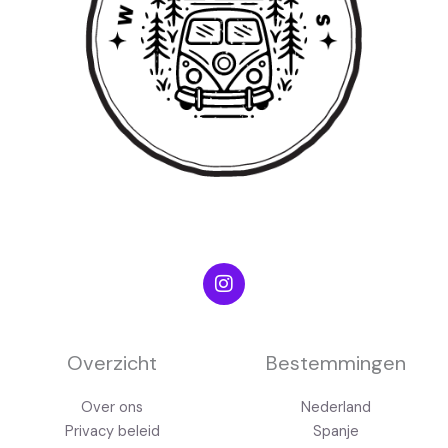
I
n
s
t
a
g
Overzicht
Bestemmingen
r
a
Over ons
Nederland
m
Privacy beleid
Spanje