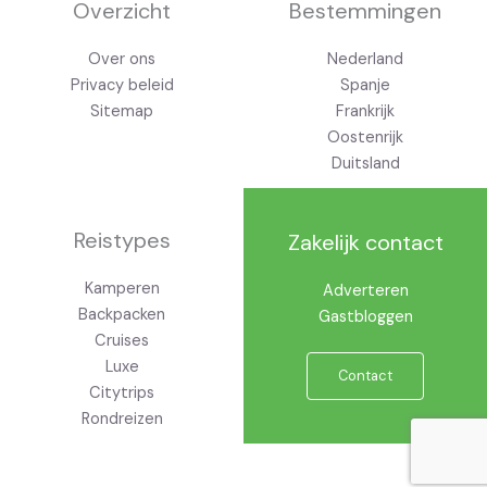
g
Overzicht
Bestemmingen
r
a
Over ons
Nederland
m
Privacy beleid
Spanje
Sitemap
Frankrijk
Oostenrijk
Duitsland
Reistypes
Zakelijk contact
Kamperen
Adverteren
Backpacken
Gastbloggen
Cruises
Luxe
Contact
Citytrips
Rondreizen