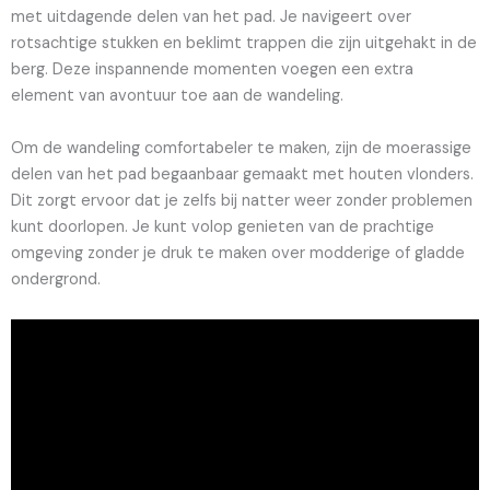
met uitdagende delen van het pad. Je navigeert over
rotsachtige stukken en beklimt trappen die zijn uitgehakt in de
berg. Deze inspannende momenten voegen een extra
element van avontuur toe aan de wandeling.
Om de wandeling comfortabeler te maken, zijn de moerassige
delen van het pad begaanbaar gemaakt met houten vlonders.
Dit zorgt ervoor dat je zelfs bij natter weer zonder problemen
kunt doorlopen. Je kunt volop genieten van de prachtige
omgeving zonder je druk te maken over modderige of gladde
ondergrond.