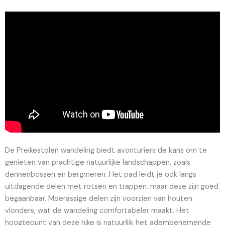
De Preikestolen wandeling biedt avonturiers de kans om te
genieten van prachtige natuurlijke landschappen, zoals
dennenbossen en bergmeren. Het pad leidt je ook langs
uitdagende delen met rotsen en trappen, maar deze zijn goed
begaanbaar. Moerassige delen zijn voorzien van houten
vlonders, wat de wandeling comfortabeler maakt. Het
hoogtepunt van deze hike is natuurlijk het adembenemende