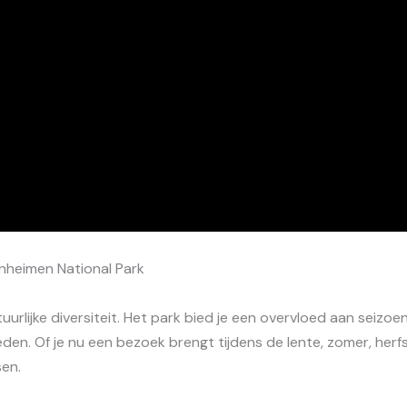
unheimen National Park
uurlijke diversiteit. Het park bied je een overvloed aan seiz
den. Of je nu een bezoek brengt tijdens de lente, zomer, herfs
sen.