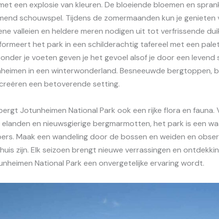
 met een explosie van kleuren. De bloeiende bloemen en spran
end schouwspel. Tijdens de zomermaanden kun je genieten 
ne valleien en heldere meren nodigen uit tot verfrissende dui
formeert het park in een schilderachtig tafereel met een pale
onder je voeten geven je het gevoel alsof je door een levend s
unheimen in een winterwonderland. Besneeuwde bergtoppen, 
s creëren een betoverende setting.
rgt Jotunheimen National Park ook een rijke flora en fauna. 
 elanden en nieuwsgierige bergmarmotten, het park is een wa
bbers. Maak een wandeling door de bossen en weiden en obse
 thuis zijn. Elk seizoen brengt nieuwe verrassingen en ontdekk
nheimen National Park een onvergetelijke ervaring wordt.