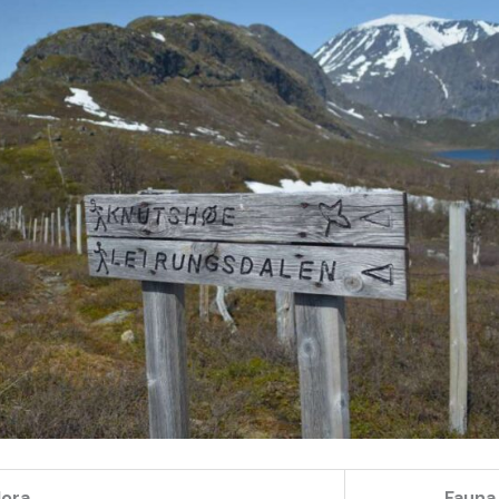
lora
Fauna