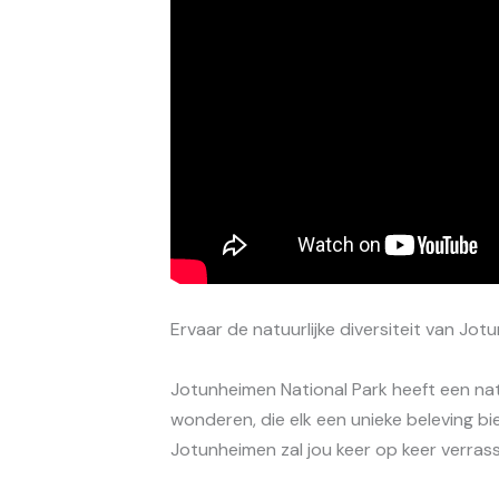
Ervaar de natuurlijke diversiteit van Jot
Jotunheimen National Park heeft een nat
wonderen, die elk een unieke beleving bie
Jotunheimen zal jou keer op keer verras