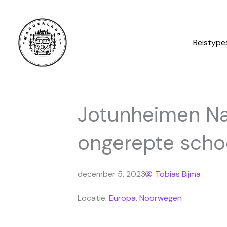
Ga
naar
de
Reistype
inhoud
Jotunheimen Nat
ongerepte scho
december 5, 2023
Tobias Bijma
Locatie:
Europa
,
Noorwegen