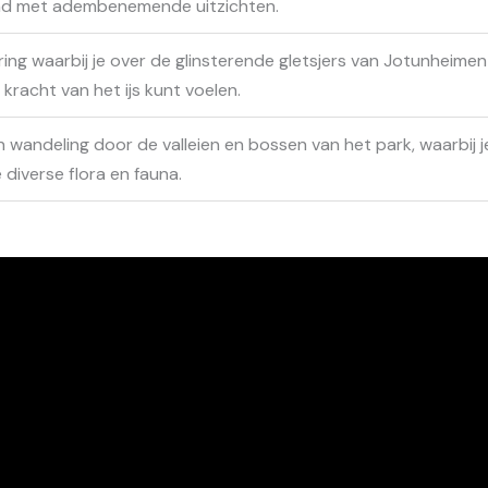
nd met adembenemende uitzichten.
ring waarbij je over de glinsterende gletsjers van Jotunheimen
kracht van het ijs kunt voelen.
wandeling door de valleien en bossen van het park, waarbij j
 diverse flora en fauna.