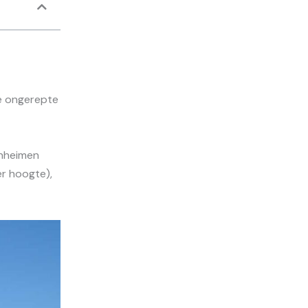
e ongerepte
unheimen
r hoogte),