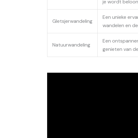
je wordt beloo
Een unieke erva
Gletsjerwandeling
wandelen en de 
Een ontspannen 
Natuurwandeling
genieten van de