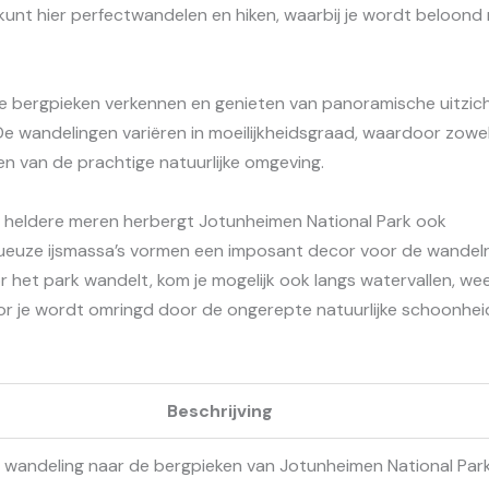
 kunt hier perfectwandelen en hiken, waarbij je wordt beloond
de bergpieken verkennen en genieten van panoramische uitzic
e wandelingen variëren in moeilijkheidsgraad, waardoor zowe
n van de prachtige natuurlijke omgeving.
 heldere meren herbergt Jotunheimen National Park ook
euze ijsmassa’s vormen een imposant decor voor de wandel
or het park wandelt, kom je mogelijk ook langs watervallen, we
or je wordt omringd door de ongerepte natuurlijke schoonhei
Beschrijving
wandeling naar de bergpieken van Jotunheimen National Park