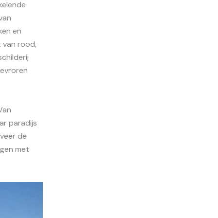
kelende
van
ken en
t van rood,
childerij
bevroren
Van
ar paradijs
rveer de
ingen met