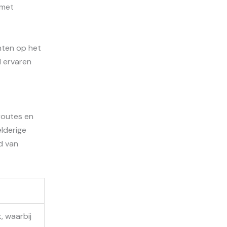
 met
hten op het
l ervaren
routes en
elderige
d van
, waarbij