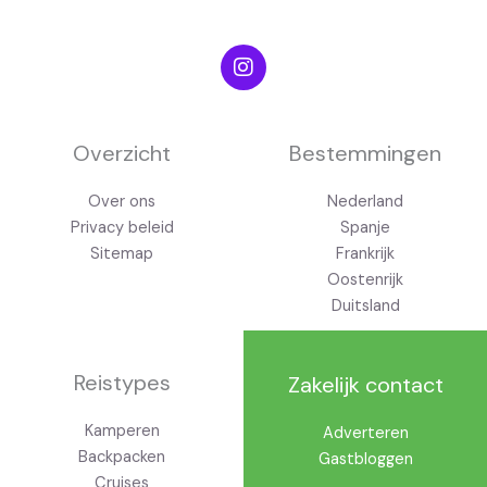
I
n
s
t
a
g
Overzicht
Bestemmingen
r
a
Over ons
Nederland
m
Privacy beleid
Spanje
Sitemap
Frankrijk
Oostenrijk
Duitsland
Reistypes
Zakelijk contact
Kamperen
Adverteren
Backpacken
Gastbloggen
Cruises