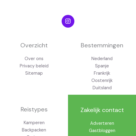
I
n
s
t
a
g
Overzicht
Bestemmingen
r
a
Over ons
Nederland
m
Privacy beleid
Spanje
Sitemap
Frankrijk
Oostenrijk
Duitsland
Reistypes
Zakelijk contact
Kamperen
Adverteren
Backpacken
Gastbloggen